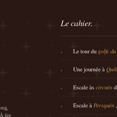
Le cahier.
golfe d
Le tour du
✦
Quib
Une journée à
✦
circuits
Escale às
d
✦
Persquén
Escale à
✦
long,
À lire