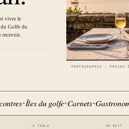
t vivre le
r du Golfe du
 recevoir.
PHOTOGRAPHIE · PRESQU’
tres
Îles du golfe
Carnets
Gastronomie
À TABLE
ON BOIT