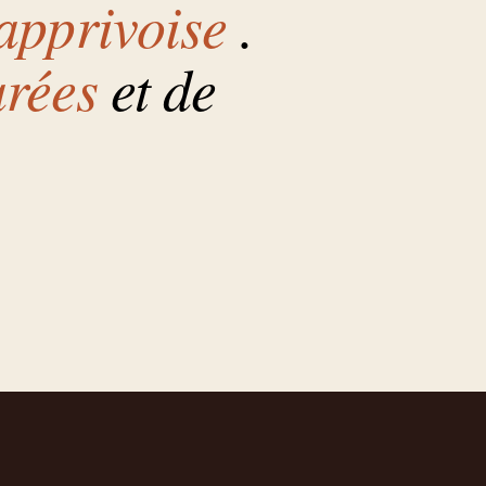
apprivoise
.
rées
et de