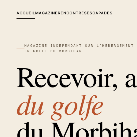
Aller
ACCUEIL
MAGAZINE
RENCONTRES
ESCAPADES
au
contenu
MAGAZINE INDÉPENDANT SUR L’HÉBERGEMENT 
EN GOLFE DU MORBIHAN
Recevoir, a
du golfe
du Morbih