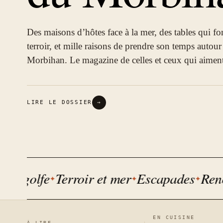
Des maisons d’hôtes face à la mer, des tables qui fon
terroir, et mille raisons de prendre son temps autou
Morbihan. Le magazine de celles et ceux qui aiment
LIRE LE DOSSIER
→
 golfe
Terroir et mer
Escapades
Rencon
EN CUISINE
À LIRE