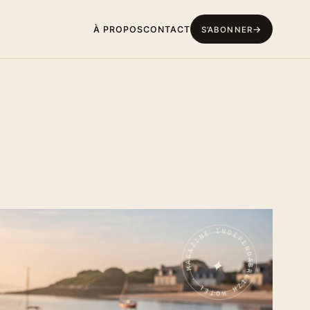
À PROPOS
CONTACT
S’ABONNER
BREIZH HOTEL · MAGAZINE INDÉPENDANT · GOLFE DU MORBIHAN ·
✦